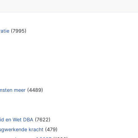
atie
(7995)
msten meer
(4489)
eid en Wet DBA
(7622)
rugwerkende kracht
(479)